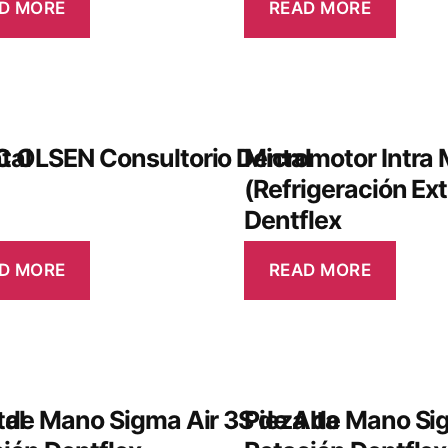
D MORE
READ MORE
tal
C OLSEN Consultorio Dental
Micromotor Intra 
(Refrigeración Ex
Dentflex
D MORE
READ MORE
tal
 de Mano Sigma Air 3S de Alta
Pieza de Mano Sig