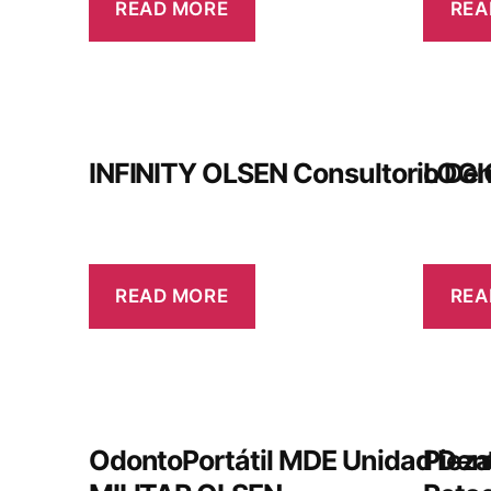
READ MORE
REA
INFINITY OLSEN Consultorio Den
LOGI
READ MORE
REA
OdontoPortátil MDE Unidad Den
Pieza