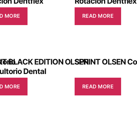
ión Dentflex
Rotación Dentflex
D MORE
READ MORE
orio
NT BLACK EDITION OLSEN
SPRINT OLSEN Con
ltorio Dental
D MORE
READ MORE