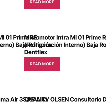
READ MORE
MI 01 Prime RE
Micromotor Intra MI 01 Prime R
terno) Baja Rotación
(Refrigeración Interno) Baja R
Dentflex
READ MORE
ma Air 3S PB Alta
QUALITY OLSEN Consultorio D