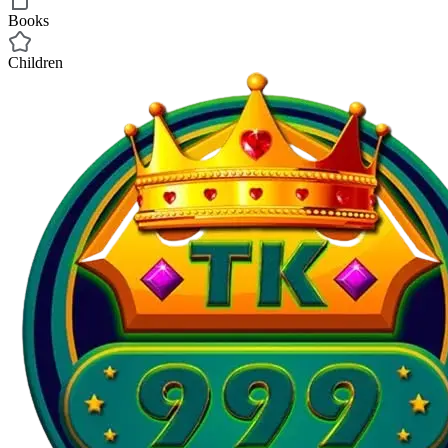
Books
Children