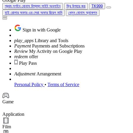
Google Play
প্রথম লগইন বোনাস বিশ্বস্ত সাইট অনলাইন
ফ্রি উপহার জয়
TK999
হাই রোলার অফার এর সেরা অফার রিয়েল মানি
খেলুন বোনাস অ্যাকশন
Sign in with Google
play_apps
Library and Tools
Payment
Payments and Subscriptions
Review
My Activity on Google Play
redeem
offer
Play Pass
Adjustment
Arrangement
Personal Policy
•
Terms of Service
Game
Application
Film