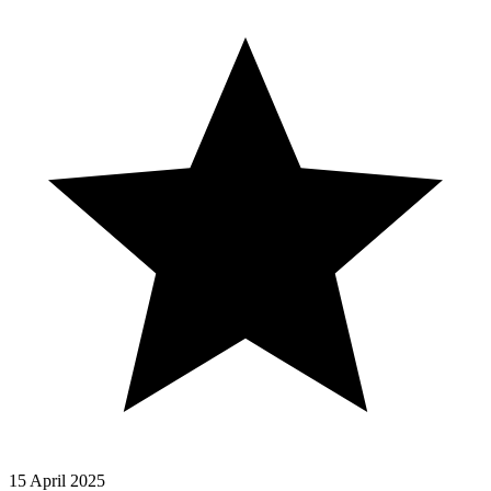
15 April 2025