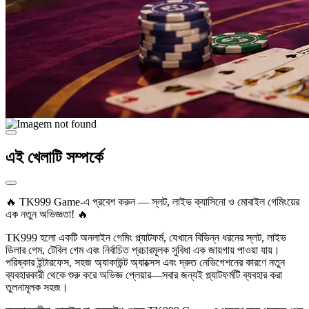
এই খেলাটি সম্পর্কে
🔥 TK999 Game-এ প্রবেশ করুন — স্লট, লাইভ ক্যাসিনো ও মোবাইল গেমিংয়ের
এক নতুন অভিজ্ঞতা! 🔥
TK999 হলো একটি অনলাইন গেমিং প্ল্যাটফর্ম, যেখানে বিভিন্ন ধরনের স্লট, লাইভ
ডিলার গেম, টেবিল গেম এবং নির্বাচিত প্রচারমূলক সুবিধা এক জায়গায় পাওয়া যায়।
পরিষ্কার ইন্টারফেস, সহজ অ্যাকাউন্ট অ্যাক্সেস এবং দ্রুত নেভিগেশনের কারণে নতুন
ব্যবহারকারী থেকে শুরু করে অভিজ্ঞ প্লেয়ার—সবার জন্যই প্ল্যাটফর্মটি ব্যবহার করা
তুলনামূলক সহজ।