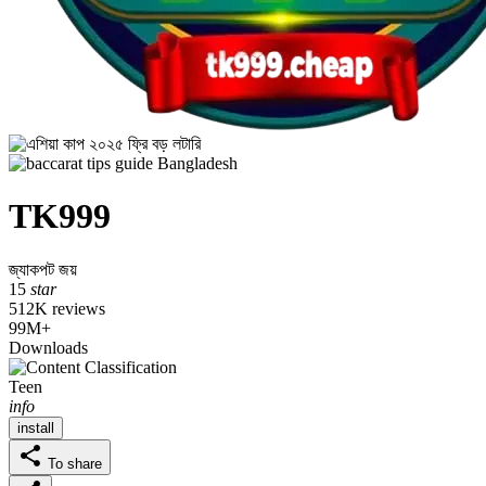
TK999
জ্যাকপট জয়
15
star
512K reviews
99M+
Downloads
Teen
info
install
To share