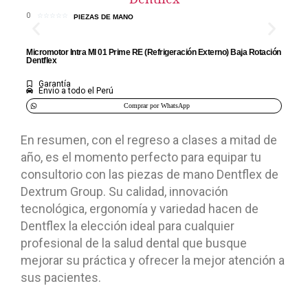
Micr
0
☆
☆
☆
☆
☆
PIEZAS DE MANO
Den
Micromotor Intra MI 01 Prime RE (Refrigeración Externo) Baja Rotación
Dentflex
Garantía
Envio a todo el Perú
Comprar por WhatsApp
En resumen, con el regreso a clases a mitad de
año, es el momento perfecto para equipar tu
consultorio con las piezas de mano Dentflex de
Dextrum Group. Su calidad, innovación
tecnológica, ergonomía y variedad hacen de
Dentflex la elección ideal para cualquier
profesional de la salud dental que busque
mejorar su práctica y ofrecer la mejor atención a
sus pacientes.