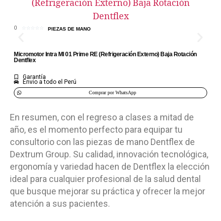
0
Mi
0
☆
☆
☆
☆
☆
PIEZAS DE MANO
De
Micromotor Intra MI 01 Prime RE (Refrigeración Externo) Baja Rotación
Dentflex
Garantía
Envio a todo el Perú
Comprar por WhatsApp
En resumen, con el regreso a clases a mitad de
año, es el momento perfecto para equipar tu
consultorio con las piezas de mano Dentflex de
Dextrum Group. Su calidad, innovación tecnológica,
ergonomía y variedad hacen de Dentflex la elección
ideal para cualquier profesional de la salud dental
que busque mejorar su práctica y ofrecer la mejor
atención a sus pacientes.