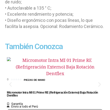
de ruido;
• Autoclavable a 135 ° C;
• Excelente rendimiento y potencia;
• Diseño ergonómico con pocas líneas, lo que
facilita la asepsia. Opcional: Rodamiento Cerámico.
También Conozca
0
Mi
0
☆
☆
☆
☆
☆
PIEZAS DE MANO
De
Micromotor Intra MI 01 Prime RE (Refrigeración Externo) Baja Rotación
Dentflex
Garantía
Envio a todo el Perú